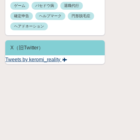
ゲーム
バセドウ病
退職代行
確定申告
ヘルプマーク
円形脱毛症
ヘアドネーション
X（旧Twitter）
Tweets by keromi_reality