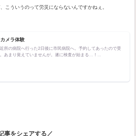
ど、こういうのって労災にならないんですかねぇ。
胃カメラ体験
近所の病院へ行った2日後に市民病院へ。予約してあったので受
。あまり覚えていませんが。遂に検査が始まる…！...
記事をシェアする