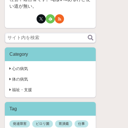
い道が無い。
Category
心の病気
体の病気
福祉・支援
Tag
発達障害
ピロリ菌
胃潰瘍
仕事