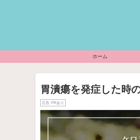
ホーム
胃潰瘍を発症した時