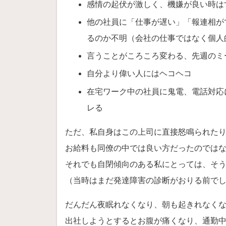
感情の起伏が激しく、機嫌が良い時は
他の社員に「仕事が遅い」「報連相が
るのか不明（会社の仕事ではなく個人
言うことがころころ変わる、先週のミ
自分より偉い人にはヘコヘコ
在宅ワーク中の社員に鬼電、電話対応
レる
ただ、私自身はこの上司に直接怒鳴られた
お給料も同僚の中では良い方だったのでは
それでも自閉傾向のある私にとっては、そ
（当時はまだ発達障害の診断がおりる前で
だんだん夜眠れなくなり、朝も起きれなく
出社しようとするとお腹が痛くなり、通勤