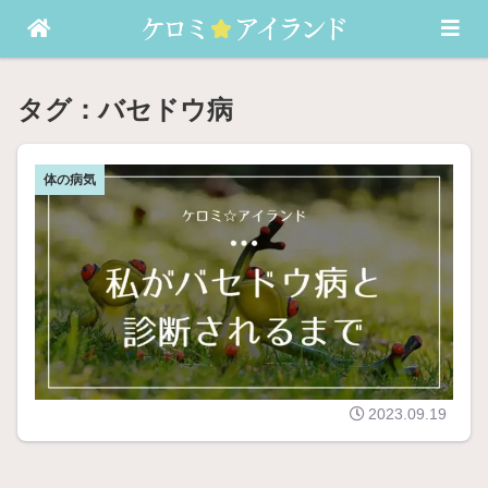
バセドウ病・発達障害（ASD）などの記録
バセドウ病
私
体の病気
が
バ
セ
そ
ド
う
ウ
い
病
え
と
ば
診
、
断
今
さ
ま
れ
2023.09.19
で
る
バ
ま
セ
で