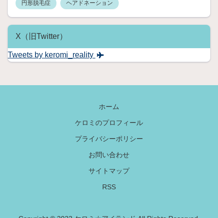
。
円形脱毛症
ヘアドネーション
バ
セ
ド
X（旧Twitter）
ウ
病
Tweets by keromi_reality
と
い
う
の
は
ホーム
、
ケロミのプロフィール
ざ
っ
プライバシーポリシー
く
り
お問い合わせ
説
サイトマップ
明
す
RSS
る
と
代