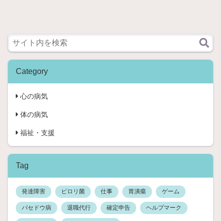
ド
ウ
病
に
つ
い
て
Category
の
記
心の病気
事
を
体の病気
書
い
福祉・支援
て
い
ま
Tag
せ
ん
で
発達障害
ピロリ菌
仕事
胃潰瘍
ゲーム
し
バセドウ病
退職代行
確定申告
ヘルプマーク
た