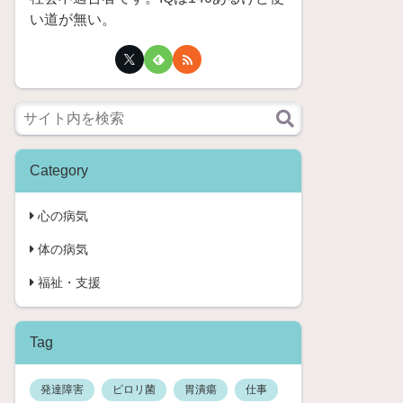
い道が無い。
Category
心の病気
体の病気
福祉・支援
Tag
発達障害
ピロリ菌
胃潰瘍
仕事