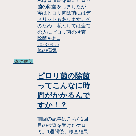
私は胃潰瘍を期にピロリ
菌の除菌をしましたが、
実はピロリ菌除菌にはデ
メリットもあります。そ
のため、私としては全て
の人にピロリ菌の検査・
除菌をお...
2023.09.25
体の病気
体の病気
ピロリ菌の除菌
ってこんなに時
間がかかるんで
すか！？
前回の記事はこちら2回
目の検査を受けたケロ
ミ。1週間後、検査結果