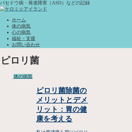
バセドウ病・発達障害（ASD）などの記録
ホーム
体の病気
心の病気
福祉・支援
お問い合わせ
ピロリ菌
体の病気
ピロリ菌除菌の
メリットとデメ
リット：胃の健
康を考える