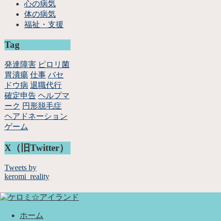
心の病気
体の病気
福祉・支援
Tag
発達障害
ピロリ菌
胃潰瘍
仕事
バセ
ドウ病
退職代行
確定申告
ヘルプマ
ーク
円形脱毛症
ヘアドネーション
ゲーム
X（旧Twitter）
Tweets by
keromi_reality
ホーム