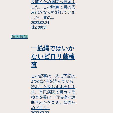
を聞くため病院へ行きま
した。この時点で胃の痛
みはかなり軽減していま
した。胃の...
2023.02.24
体の病気
体の病気
一筋縄ではいか
ないピロリ菌検
査
この記事は、先に下記の
2つの記事を読んでから
読むことをおすすめしま
す。市民病院で胃カメラ
検査を受け、胃潰瘍と診
断されたケロミ。念のた
めピロリ...
2023.02.23