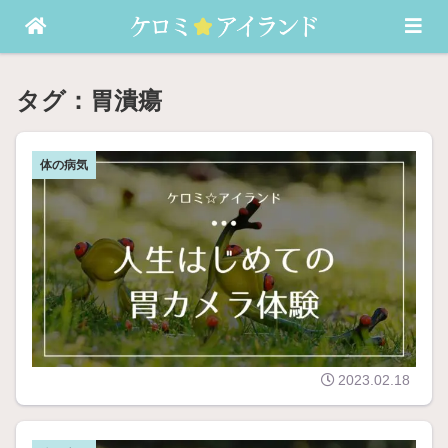
バセドウ病・発達障害（ASD）などの記録
胃潰瘍
人
体の病気
生
は
じ
前
め
回
て
の
の
記
胃
事
カ
は
メ
こ
ラ
ち
体
2023.02.18
ら
験
近
所
胃