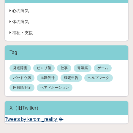
あ
こ
っ
心の病気
と
た
で
の
体の病気
す
で
。
受
福祉・支援
当
付
時
は
は
ス
Tag
珍
ム
し
ー
く
発達障害
ピロリ菌
仕事
胃潰瘍
ゲーム
ズ
正
で
バセドウ病
退職代行
確定申告
ヘルプマーク
社
し
員
円形脱毛症
ヘアドネーション
た
と
。
し
あ
て
ま
X（旧Twitter）
働
り
い
Tweets by keromi_reality
覚
て
え
い
て