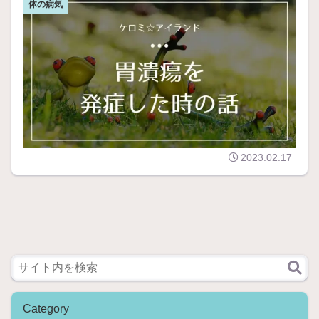
体の病気
の
潰
病
瘍
院
を
胃
へ
発
潰
行
症
瘍
っ
し
に
た
た
な
2
時
っ
日
の
た
後
話
の
に
2023.02.17
は
市
2
民
0
病
2
院
0
へ
年
。
の
予
1
約
2
し
月
て
Category
の