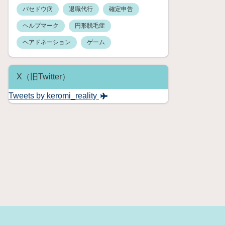
バセドウ病
退職代行
確定申告
ヘルプマーク
円形脱毛症
ヘアドネーション
ゲーム
X（旧Twitter）
Tweets by keromi_reality