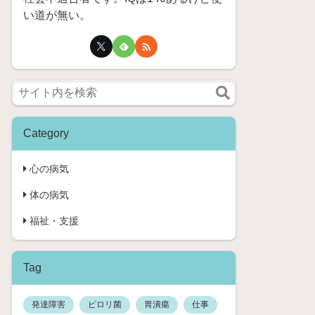
い道が無い。
Category
心の病気
体の病気
福祉・支援
Tag
発達障害
ピロリ菌
胃潰瘍
仕事