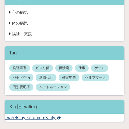
心の病気
体の病気
福祉・支援
Tag
発達障害
ピロリ菌
胃潰瘍
仕事
ゲーム
バセドウ病
退職代行
確定申告
ヘルプマーク
円形脱毛症
ヘアドネーション
X（旧Twitter）
Tweets by keromi_reality