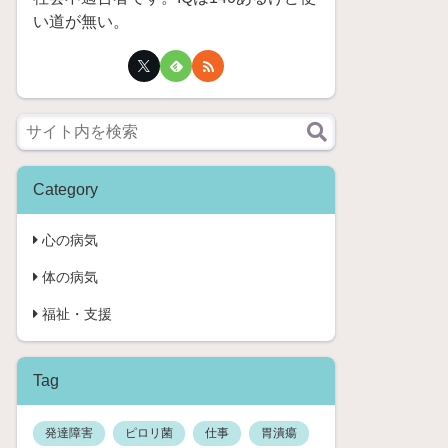
い道が無い。
Category
心の病気
体の病気
福祉・支援
Tag
発達障害
ピロリ菌
仕事
胃潰瘍