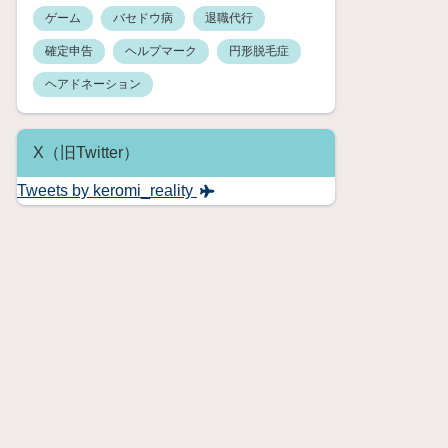
ゲーム
バセドウ病
退職代行
確定申告
ヘルプマーク
円形脱毛症
ヘアドネーション
X（旧Twitter）
Tweets by keromi_reality