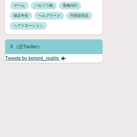
ゲーム
バセドウ病
退職代行
確定申告
ヘルプマーク
円形脱毛症
ヘアドネーション
X（旧Twitter）
Tweets by keromi_reality