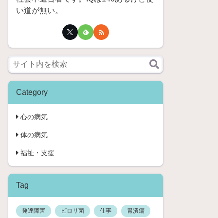
い道が無い。
Category
心の病気
体の病気
福祉・支援
Tag
発達障害
ピロリ菌
仕事
胃潰瘍