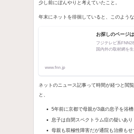
少し前にぼんやりと考えていたこと。
年末にネットを徘徊していると、このよう
お探しのページは
フジテレビ系FNN
国内外の取材網を生
www.fnn.jp
ネットのニュース記事って時間が経つと閲
と、
5年前に京都で母親が3歳の息子を浴
息子は自閉スペクトラム症の疑いあり
母親も双極性障害だが通院も治療もせ